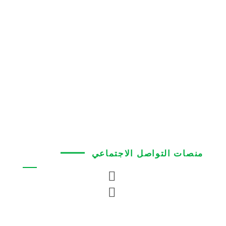
حلول الشبكات
تخطيط موارد المؤسسات (ERP)
مراكز البيانات
الأمن السيبراني
البنية التحتية للبيانات والكابلات
الدعم الفني
الخدمات الاحترافية
منصات التواصل الاجتماعي